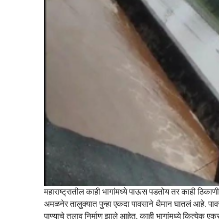
महाराष्ट्रातील काही भागांमध्ये पाऊस पडतोय तर काही ठिका
अमळनेर तालुक्यात पुन्हा एकदा पावसाने थैमान घातलं आहे. पा
पाण्याचे तलाव निर्माण झाले आहेत. काही भागांमध्ये कित्येक एक