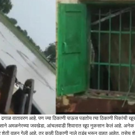
णी ढगाळ वातावरण आहे. पण ज्या ठिकाणी पाऊस पडतोय त्या ठिकाणी पिकांची 
वसाने अमळनेरच्या जवखेडा, आंचलवाडी शिवारात खूप नुकसान केलं आहे. अनेक शेत
र शेती वाहून गेली आहे. तर काही ठिकाणी नाले तुडुंब भरून वाहत आहेत. तसेच शे