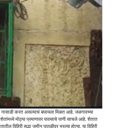
खूप नासाडी करत असल्याचं बघायला मिळत आहे. जळगावच्या
ांमध्ये मोठ्या प्रमाणावर पावसाचे पाणी साचले आहे. शेतात
तातील विहिरी सुद्धा जमीन पातळीवर भरल्या होत्या. या विहिरी