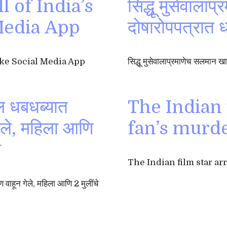
l of India’s
सिद्धू मुसेवाला
Media App
दोषारोपपत्रात 
Like Social Media App
सिद्धू मुसेवालाप्रमाणेच सलमान ख
ल धबधब्यात
The Indian 
ेले, महिला आणि
fan’s murd
े
The Indian film star ar
वाहून गेले, महिला आणि 2 मुलींचे