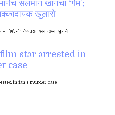
प्रमाणेच सलमान खानचा ‘गेम’;
धक्कादायक खुलासे
ानचा ‘गेम’; दोषारोपपत्रात धक्कादायक खुलासे
film star arrested in
er case
rested in fan’s murder case