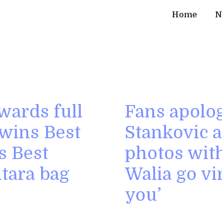
Home
N
wards full
Fans apolog
 wins Best
Stankovic 
s Best
photos wit
tara bag
Walia go vi
you’