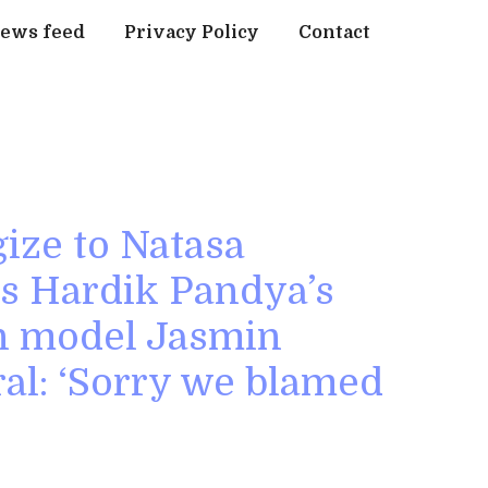
ews feed
Privacy Policy
Contact
ize to Natasa
as Hardik Pandya’s
h model Jasmin
ral: ‘Sorry we blamed